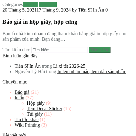
Categories
Báo giá
Hộp giấy
20 Tháng 5, 2021
17 Tháng 9, 2024
by
Tiến Sĩ In Ấn
0
Báo giá in hộp giấy, hộp cứng
Bạn là nhà kinh doanh đang tham khảo bảng giá in hộp giấy cho
sản phẩm của mình. Bạn đang…
Tìm kiếm cho:
Bình luận gần đây
Tiến Sĩ In Ấn
trong
Lì xì tết 2026-25
Nguyễn Lý Hải
trong
In tem nhãn mác, tem dán sản phẩm
Chuyên mục
Báo giá
(21)
In ấn
(37)
Hộp giấy
(9)
Tem Decal Sticker
(15)
Túi giấy
(11)
Tin tức khác
(1)
Wiki Printing
(3)
Bài viết mới