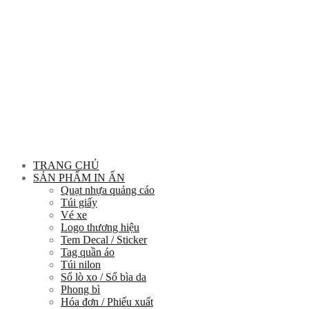
TRANG CHỦ
SẢN PHẨM IN ẤN
Quạt nhựa quảng cáo
Túi giấy
Vé xe
Logo thương hiệu
Tem Decal / Sticker
Tag quần áo
Túi nilon
Sổ lò xo / Sổ bìa da
Phong bì
Hóa đơn / Phiếu xuất