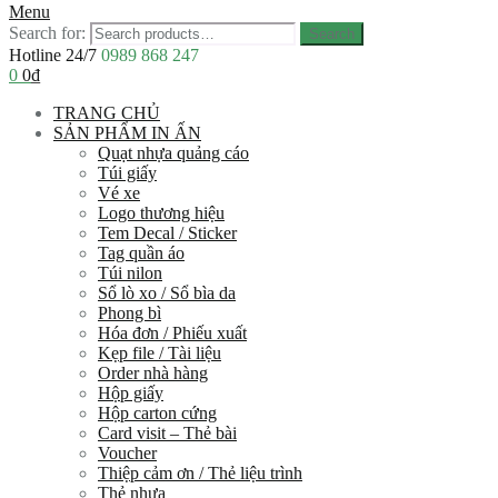
Menu
Search for:
Search
Hotline 24/7
0989 868 247
0
0
₫
TRANG CHỦ
SẢN PHẨM IN ẤN
Quạt nhựa quảng cáo
Túi giấy
Vé xe
Logo thương hiệu
Tem Decal / Sticker
Tag quần áo
Túi nilon
Sổ lò xo / Sổ bìa da
Phong bì
Hóa đơn / Phiếu xuất
Kẹp file / Tài liệu
Order nhà hàng
Hộp giấy
Hộp carton cứng
Card visit – Thẻ bài
Voucher
Thiệp cảm ơn / Thẻ liệu trình
Thẻ nhựa