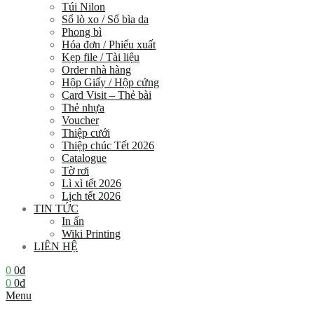
Túi Nilon
Sổ lò xo / Sổ bìa da
Phong bì
Hóa đơn / Phiếu xuất
Kẹp file / Tài liệu
Order nhà hàng
Hộp Giấy / Hộp cứng
Card Visit – Thẻ bài
Thẻ nhựa
Voucher
Thiệp cưới
Thiệp chúc Tết 2026
Catalogue
Tờ rơi
Lì xì tết 2026
Lịch tết 2026
TIN TỨC
In ấn
Wiki Printing
LIÊN HỆ
0
0
₫
0
0
₫
Menu