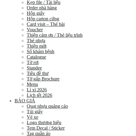
Kẹp file / Tài liệu
Order nhà hàng
Hộp giấy
Hộp carton cứng
Card visit – Thẻ bài
Voucher
Thiệp cảm ơn / Thẻ liệu trình
Thẻ nhựa
Thiệp mời
Sổ khám bệnh
Catalogue
Tờ rơi
Standee
Tiêu đề thư
Tờ gấp Brochure
Menu
Lì xì 2026
Lịch tết 2026
BÁO GIÁ
Quạt nhựa quảng cáo
Túi giấy
Vé xe
Logo thương hiệu
Tem Decal / Sticker
Tag quần áo