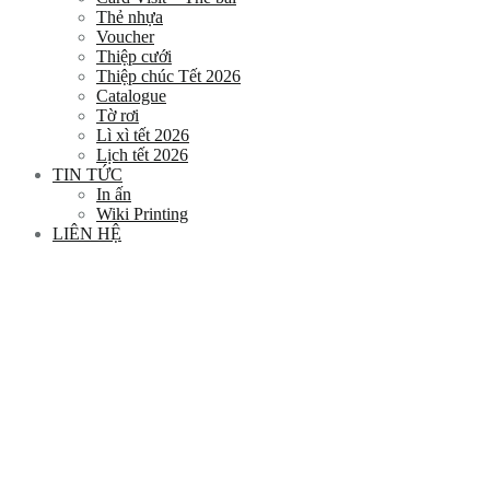
Thẻ nhựa
Voucher
Thiệp cưới
Thiệp chúc Tết 2026
Catalogue
Tờ rơi
Lì xì tết 2026
Lịch tết 2026
TIN TỨC
In ấn
Wiki Printing
LIÊN HỆ