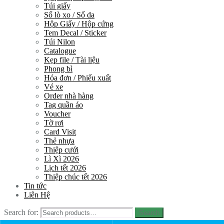
Túi giấy
Sổ lò xo / Sổ da
Hộp Giấy / Hộp cứng
Tem Decal / Sticker
Túi Nilon
Catalogue
Kẹp file / Tài liệu
Phong bì
Hóa đơn / Phiếu xuất
Vé xe
Order nhà hàng
Tag quần áo
Voucher
Tờ rơi
Card Visit
Thẻ nhựa
Thiệp cưới
Lì Xì 2026
Lịch tết 2026
Thiệp chúc tết 2026
Tin tức
Liên Hệ
Search for:
Search