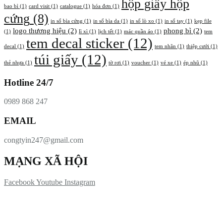
hộp giấy hộp
bao bì
(1)
card visit
(1)
catalogue
(1)
hóa đơn
(1)
cứng
(8)
in sổ bìa cứng
(1)
in sổ bìa da
(1)
in sổ lò xo
(1)
in sổ tay
(1)
kẹp file
logo thương hiệu
(2)
phong bì
(2)
(1)
lì xì
(1)
lịch tết
(1)
mác quần áo
(1)
tem
tem decal sticker
(12)
decal
(1)
tem nhãn
(1)
thiệp cưới
(1)
túi giấy
(12)
thẻ nhựa
(1)
tờ rơi
(1)
voucher
(1)
vé xe
(1)
ép nhũ
(1)
Hotline 24/7
0989 868 247
EMAIL
congtyin247@gmail.com
MẠNG XÃ HỘI
Facebook
Youtube
Instagram