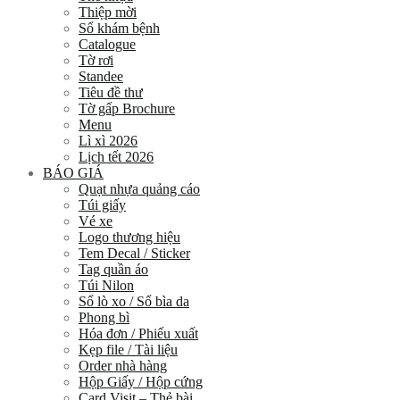
Thiệp mời
Sổ khám bệnh
Catalogue
Tờ rơi
Standee
Tiêu đề thư
Tờ gấp Brochure
Menu
Lì xì 2026
Lịch tết 2026
BÁO GIÁ
Quạt nhựa quảng cáo
Túi giấy
Vé xe
Logo thương hiệu
Tem Decal / Sticker
Tag quần áo
Túi Nilon
Sổ lò xo / Sổ bìa da
Phong bì
Hóa đơn / Phiếu xuất
Kẹp file / Tài liệu
Order nhà hàng
Hộp Giấy / Hộp cứng
Card Visit – Thẻ bài