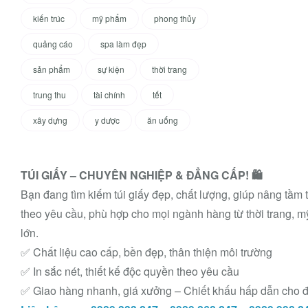
kiến trúc
mỹ phẩm
phong thủy
quảng cáo
spa làm đẹp
sản phẩm
sự kiện
thời trang
trung thu
tài chính
tết
xây dựng
y dược
ăn uống
TÚI GIẤY – CHUYÊN NGHIỆP & ĐẲNG CẤP! 🛍️
Bạn đang tìm kiếm túi giấy đẹp, chất lượng, giúp nâng tầm 
theo yêu cầu, phù hợp cho mọi ngành hàng từ thời trang, 
lớn.
✅ Chất liệu cao cấp, bền đẹp, thân thiện môi trường
✅ In sắc nét, thiết kế độc quyền theo yêu cầu
✅ Giao hàng nhanh, giá xưởng – Chiết khấu hấp dẫn cho 