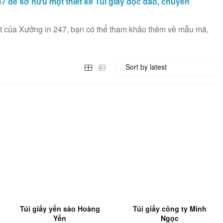
47 để sở hữu một thiết kế Túi giấy độc đáo, chuyên
ất của Xưởng in 247, bạn có thể tham khảo thêm về mẫu mã,
Túi giấy yến sào Hoàng
Túi giấy công ty Minh
Yến
Ngọc