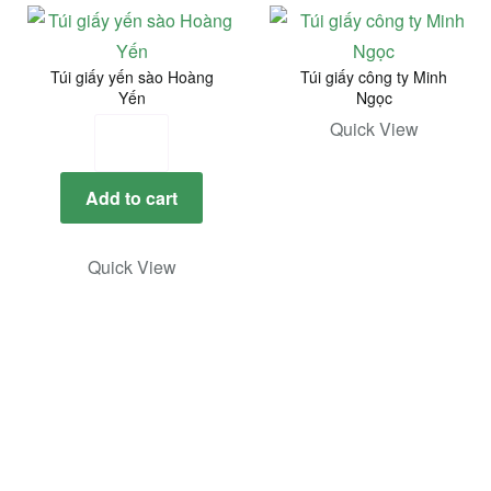
Túi giấy yến sào Hoàng
Túi giấy công ty Minh
Yến
Ngọc
Túi
Quick View
giấy
yến
Add to cart
sào
Hoàng
Quick View
Yến
quantity