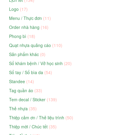
Lịch tết
(134)
Logo
(17)
Menu / Thực đơn
(11)
Order nhà hàng
(16)
Phong bì
(18)
Quạt nhựa quảng cáo
(110)
Sản phẩm khác
(0)
Sổ khám bệnh / Vở học sinh
(20)
Sổ tay / Sổ bìa da
(54)
Standee
(14)
Tag quần áo
(33)
Tem decal / Sticker
(139)
Thẻ nhựa
(35)
Thiệp cảm ơn / Thẻ liệu trình
(50)
Thiệp mời / Chúc tết
(35)