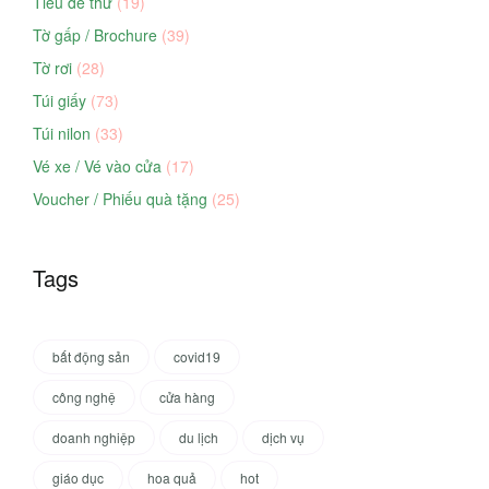
Tiêu đề thư
(19)
Tờ gấp / Brochure
(39)
Tờ rơi
(28)
Túi giấy
(73)
Túi nilon
(33)
Vé xe / Vé vào cửa
(17)
Voucher / Phiếu quà tặng
(25)
Tags
bất động sản
covid19
công nghệ
cửa hàng
doanh nghiệp
du lịch
dịch vụ
giáo dục
hoa quả
hot