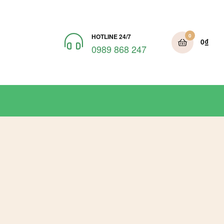
HOTLINE 24/7
0
0
₫
0989 868 247