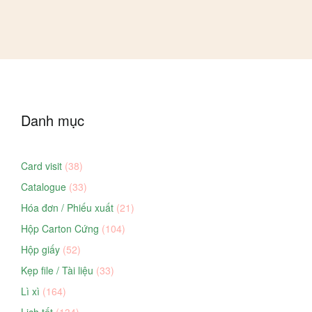
Danh mục
Card visit
(38)
Catalogue
(33)
Hóa đơn / Phiếu xuất
(21)
Hộp Carton Cứng
(104)
Hộp giấy
(52)
Kẹp file / Tài liệu
(33)
Lì xì
(164)