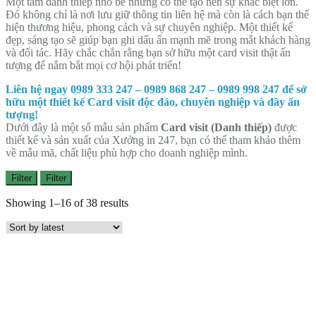
Một tấm danh thiếp nhỏ bé nhưng có thể tạo nên sự khác biệt lớn.
Đó không chỉ là nơi lưu giữ thông tin liên hệ mà còn là cách bạn thể
hiện thương hiệu, phong cách và sự chuyên nghiệp. Một thiết kế
đẹp, sáng tạo sẽ giúp bạn ghi dấu ấn mạnh mẽ trong mắt khách hàng
và đối tác. Hãy chắc chắn rằng bạn sở hữu một card visit thật ấn
tượng để nắm bắt mọi cơ hội phát triển!
Liên hệ ngay 0989 333 247 – 0989 868 247 – 0989 998 247 để sở
hữu một thiết kế Card visit độc đáo, chuyên nghiệp và đầy ấn
tượng!
Dưới đây là một số mẫu sản phẩm
Card visit (Danh thiếp)
được
thiết kế và sản xuất của Xưởng in 247, bạn có thể tham khảo thêm
về mẫu mã, chất liệu phù hợp cho doanh nghiệp mình.
Filter
Filter
Showing 1–16 of 38 results