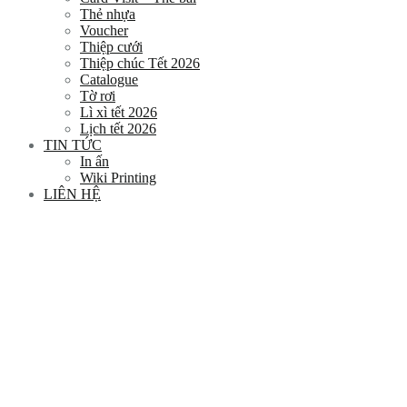
Thẻ nhựa
Voucher
Thiệp cưới
Thiệp chúc Tết 2026
Catalogue
Tờ rơi
Lì xì tết 2026
Lịch tết 2026
TIN TỨC
In ấn
Wiki Printing
LIÊN HỆ