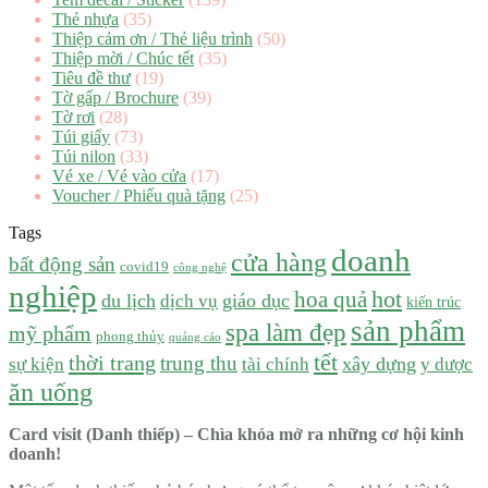
Thẻ nhựa
(35)
Thiệp cảm ơn / Thẻ liệu trình
(50)
Thiệp mời / Chúc tết
(35)
Tiêu đề thư
(19)
Tờ gấp / Brochure
(39)
Tờ rơi
(28)
Túi giấy
(73)
Túi nilon
(33)
Vé xe / Vé vào cửa
(17)
Voucher / Phiếu quà tặng
(25)
Tags
doanh
cửa hàng
bất động sản
covid19
công nghệ
nghiệp
hot
hoa quả
du lịch
dịch vụ
giáo dục
kiến trúc
sản phẩm
spa làm đẹp
mỹ phẩm
phong thủy
quảng cáo
tết
thời trang
trung thu
xây dựng
sự kiện
tài chính
y dược
ăn uống
Card visit (Danh thiếp) – Chìa khóa mở ra những cơ hội kinh
doanh!