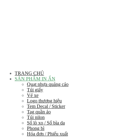
TRANG CHỦ
SẢN PHẨM IN ẤN
Quạt nhựa quảng cáo
Túi giấy
Vé xe
Logo thương hiệu
Tem Decal / Sticker
Tag quần áo
Túi nilon
Sổ lò xo / Sổ bìa da
Phong bì
Hóa đơn / Phiếu xuất