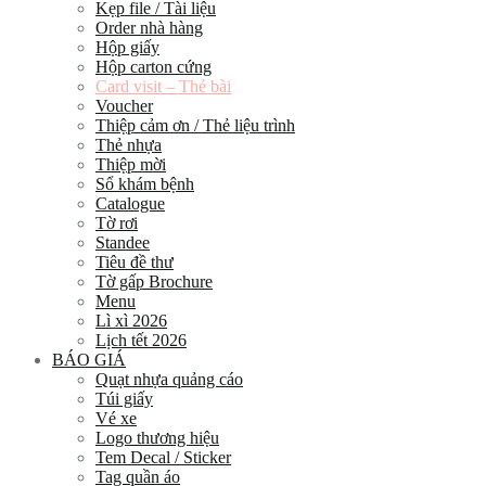
Kẹp file / Tài liệu
Order nhà hàng
Hộp giấy
Hộp carton cứng
Card visit – Thẻ bài
Voucher
Thiệp cảm ơn / Thẻ liệu trình
Thẻ nhựa
Thiệp mời
Sổ khám bệnh
Catalogue
Tờ rơi
Standee
Tiêu đề thư
Tờ gấp Brochure
Menu
Lì xì 2026
Lịch tết 2026
BÁO GIÁ
Quạt nhựa quảng cáo
Túi giấy
Vé xe
Logo thương hiệu
Tem Decal / Sticker
Tag quần áo