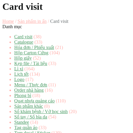
Card visit
Home
/
Sản phẩm in ấn
/
Card visit
Danh mục
Card visit
(38)
Catalogue
(33)
Hóa đơn / Phiếu xuất
(21)
Hộp Carton Cứng
(104)
Hộp giấy
(52)
Kẹp file / Tài liệu
(33)
Lì xì
(164)
Lịch tết
(134)
Logo
(17)
Menu / Thực đơn
(11)
Order nhà hàng
(16)
Phong bì
(18)
Quạt nhựa quảng cáo
(110)
Sản phẩm khác
(0)
Sổ khám bệnh / Vở học sinh
(20)
Sổ tay / Sổ bìa da
(54)
Standee
(14)
Tag quần áo
(33)
Tem decal / Sticker
(139)