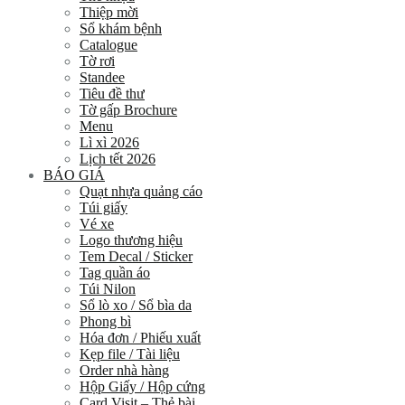
Thiệp mời
Sổ khám bệnh
Catalogue
Tờ rơi
Standee
Tiêu đề thư
Tờ gấp Brochure
Menu
Lì xì 2026
Lịch tết 2026
BÁO GIÁ
Quạt nhựa quảng cáo
Túi giấy
Vé xe
Logo thương hiệu
Tem Decal / Sticker
Tag quần áo
Túi Nilon
Sổ lò xo / Sổ bìa da
Phong bì
Hóa đơn / Phiếu xuất
Kẹp file / Tài liệu
Order nhà hàng
Hộp Giấy / Hộp cứng
Card Visit – Thẻ bài