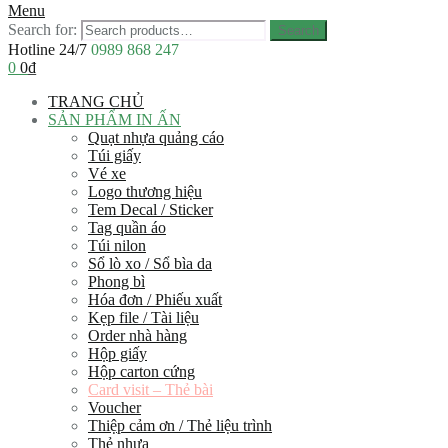
Menu
Search for:
Search
Hotline 24/7
0989 868 247
0
0
₫
TRANG CHỦ
SẢN PHẨM IN ẤN
Quạt nhựa quảng cáo
Túi giấy
Vé xe
Logo thương hiệu
Tem Decal / Sticker
Tag quần áo
Túi nilon
Sổ lò xo / Sổ bìa da
Phong bì
Hóa đơn / Phiếu xuất
Kẹp file / Tài liệu
Order nhà hàng
Hộp giấy
Hộp carton cứng
Card visit – Thẻ bài
Voucher
Thiệp cảm ơn / Thẻ liệu trình
Thẻ nhựa