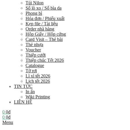
Túi Nilon
Sổ lò xo / Sổ bìa da
Phong bì
Hóa đơn / Phiếu xuất
Kẹp file / Tài liệu
Order nhà hàng
Hộp Giấy / Hộp cứng
Card Visit – Thẻ bài
Thẻ nhựa
Voucher
Thiệp cưới
Thiệp chúc Tết 2026
Catalogue
Tờ rơi
Lì xì tết 2026
Lịch tết 2026
TIN TỨC
In ấn
Wiki Printing
LIÊN HỆ
0
0
₫
0
0
₫
Menu