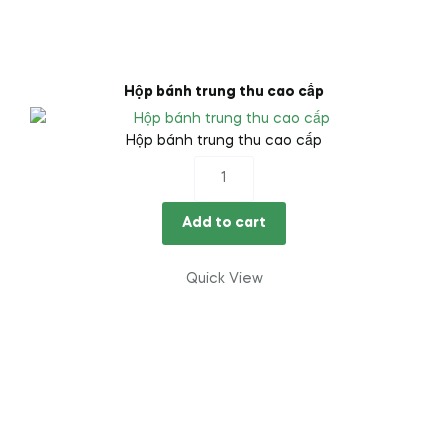
Hộp bánh trung thu cao cấp
Hộp bánh trung thu cao cấp
Hộp
bánh
trung
Add to cart
thu
cao
Quick View
cấp
quantity