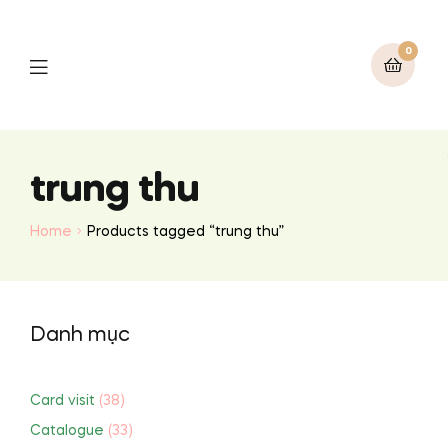
0
Menu
trung thu
Home
Products tagged “trung thu”
Danh mục
Card visit
(38)
Catalogue
(33)