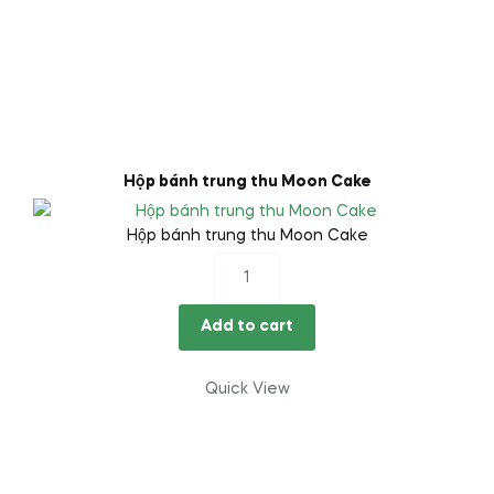
Hộp bánh trung thu Moon Cake
Hộp bánh trung thu Moon Cake
Hộp
bánh
trung
Add to cart
thu
Moon
Quick View
Cake
quantity