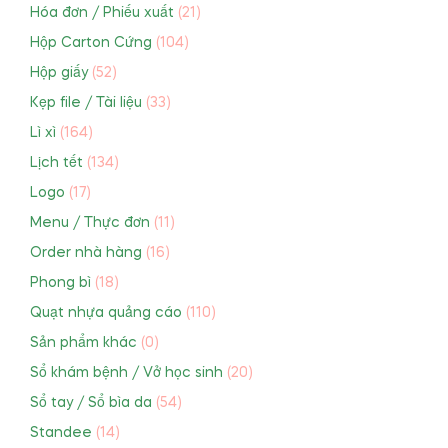
Hóa đơn / Phiếu xuất
(21)
Hộp Carton Cứng
(104)
Hộp giấy
(52)
Kẹp file / Tài liệu
(33)
Lì xì
(164)
Lịch tết
(134)
Logo
(17)
Menu / Thực đơn
(11)
Order nhà hàng
(16)
Phong bì
(18)
Quạt nhựa quảng cáo
(110)
Sản phẩm khác
(0)
Sổ khám bệnh / Vở học sinh
(20)
Sổ tay / Sổ bìa da
(54)
Standee
(14)