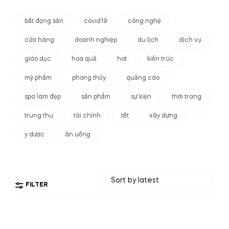
bất động sản
covid19
công nghệ
cửa hàng
doanh nghiệp
du lịch
dịch vụ
giáo dục
hoa quả
hot
kiến trúc
mỹ phẩm
phong thủy
quảng cáo
spa làm đẹp
sản phẩm
sự kiện
thời trang
trung thu
tài chính
tết
xây dựng
y dược
ăn uống
FILTER