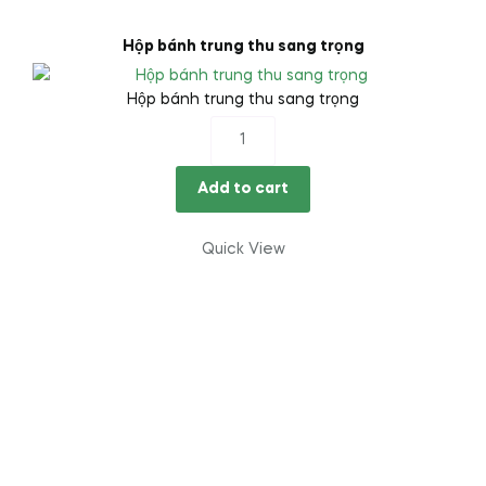
Hộp bánh trung thu sang trọng
Hộp bánh trung thu sang trọng
Hộp
bánh
trung
Add to cart
thu
sang
Quick View
trọng
quantity