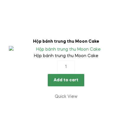
Hộp bánh trung thu Moon Cake
Hộp bánh trung thu Moon Cake
Hộp
bánh
trung
Add to cart
thu
Moon
Quick View
Cake
quantity