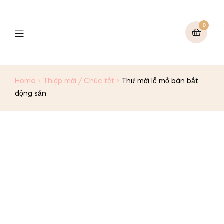
0
Menu
Home
Thiệp mời / Chúc tết
Thư mời lễ mở bán bất
động sản