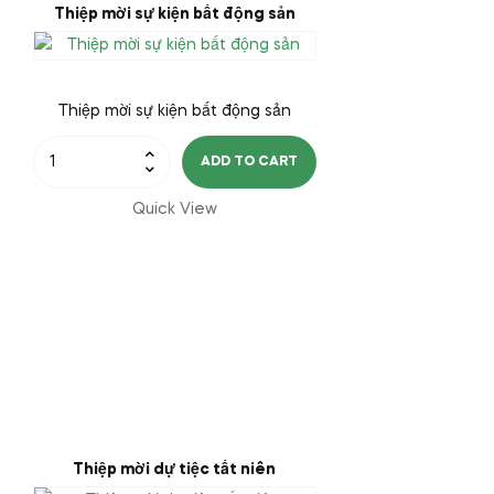
Thiệp mời sự kiện bất động sản
Thiệp mời sự kiện bất động sản
Thiệp
ADD TO CART
mời
sự
Quick View
kiện
bất
động
sản
quantity
Thiệp mời dự tiệc tất niên