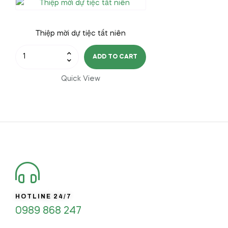
Thiệp mời dự tiệc tất niên
Thiệp
ADD TO CART
mời
dự
Quick View
tiệc
tất
niên
quantity
HOTLINE 24/7
0989 868 247