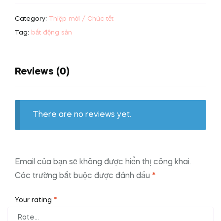
mở
Category:
Thiệp mời / Chúc tết
bán
bất
Tag:
bất động sản
động
sản
quantity
Reviews (0)
There are no reviews yet.
Email của bạn sẽ không được hiển thị công khai.
Các trường bắt buộc được đánh dấu
*
Your rating
*