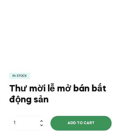
IN STOCK
Thư mời lễ mở bán bất
động sản
Thư
ADD TO CART
mời
lễ