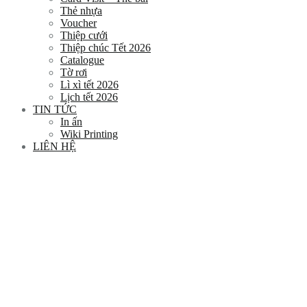
Thẻ nhựa
Voucher
Thiệp cưới
Thiệp chúc Tết 2026
Catalogue
Tờ rơi
Lì xì tết 2026
Lịch tết 2026
TIN TỨC
In ấn
Wiki Printing
LIÊN HỆ