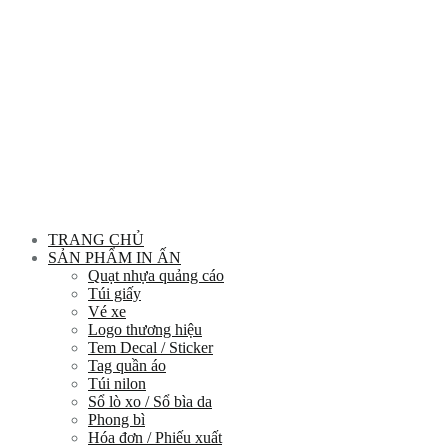
TRANG CHỦ
SẢN PHẨM IN ẤN
Quạt nhựa quảng cáo
Túi giấy
Vé xe
Logo thương hiệu
Tem Decal / Sticker
Tag quần áo
Túi nilon
Sổ lò xo / Sổ bìa da
Phong bì
Hóa đơn / Phiếu xuất