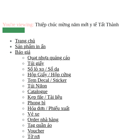
You're viewing:
Thiệp chúc mừng năm mới y tế Tất Thành
Add to cart
Trang chủ
Sản phẩm in ấn
Báo giá
Quạt nhựa quảng cáo
Túi giấy
Sổ lò xo / Sổ da
Hộp Giấy / Hộp cứng
Tem Decal / Sticker
Túi Nilon
Catalogue
Kẹp file / Tài liệu
Phong bì
Hóa đơn / Phiếu xuất
Vé xe
Order nhà hàng
Tag quần áo
Voucher
Tờ rơi