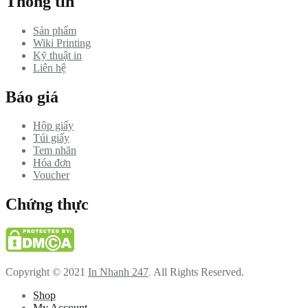
Thông tin
Sản phẩm
Wiki Printing
Kỹ thuật in
Liên hệ
Báo giá
Hộp giấy
Túi giấy
Tem nhãn
Hóa đơn
Voucher
Chứng thực
Copyright © 2021
In Nhanh 247
.
All Rights Reserved.
Shop
My Account