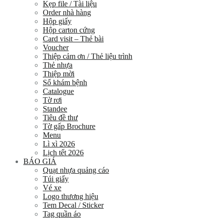
Kẹp file / Tài liệu
Order nhà hàng
Hộp giấy
Hộp carton cứng
Card visit – Thẻ bài
Voucher
Thiệp cảm ơn / Thẻ liệu trình
Thẻ nhựa
Thiệp mời
Sổ khám bệnh
Catalogue
Tờ rơi
Standee
Tiêu đề thư
Tờ gấp Brochure
Menu
Lì xì 2026
Lịch tết 2026
BÁO GIÁ
Quạt nhựa quảng cáo
Túi giấy
Vé xe
Logo thương hiệu
Tem Decal / Sticker
Tag quần áo