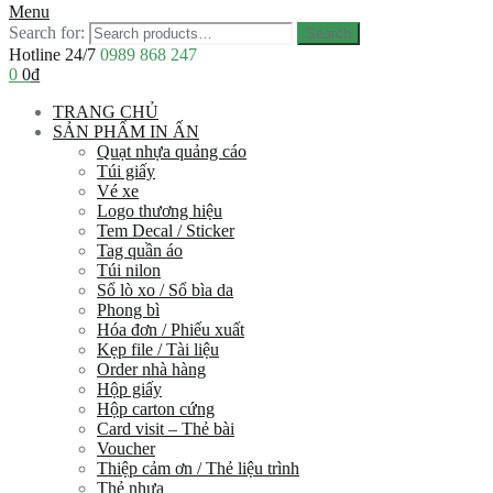
Menu
Search for:
Search
Hotline 24/7
0989 868 247
0
0
₫
TRANG CHỦ
SẢN PHẨM IN ẤN
Quạt nhựa quảng cáo
Túi giấy
Vé xe
Logo thương hiệu
Tem Decal / Sticker
Tag quần áo
Túi nilon
Sổ lò xo / Sổ bìa da
Phong bì
Hóa đơn / Phiếu xuất
Kẹp file / Tài liệu
Order nhà hàng
Hộp giấy
Hộp carton cứng
Card visit – Thẻ bài
Voucher
Thiệp cảm ơn / Thẻ liệu trình
Thẻ nhựa