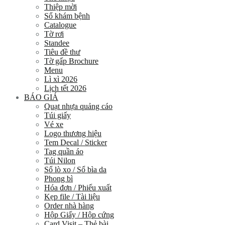
Thiệp mời
Sổ khám bệnh
Catalogue
Tờ rơi
Standee
Tiêu đề thư
Tờ gấp Brochure
Menu
Lì xì 2026
Lịch tết 2026
BÁO GIÁ
Quạt nhựa quảng cáo
Túi giấy
Vé xe
Logo thương hiệu
Tem Decal / Sticker
Tag quần áo
Túi Nilon
Sổ lò xo / Sổ bìa da
Phong bì
Hóa đơn / Phiếu xuất
Kẹp file / Tài liệu
Order nhà hàng
Hộp Giấy / Hộp cứng
Card Visit – Thẻ bài