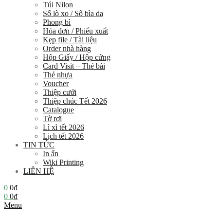
Túi Nilon
Sổ lò xo / Sổ bìa da
Phong bì
Hóa đơn / Phiếu xuất
Kẹp file / Tài liệu
Order nhà hàng
Hộp Giấy / Hộp cứng
Card Visit – Thẻ bài
Thẻ nhựa
Voucher
Thiệp cưới
Thiệp chúc Tết 2026
Catalogue
Tờ rơi
Lì xì tết 2026
Lịch tết 2026
TIN TỨC
In ấn
Wiki Printing
LIÊN HỆ
0
0
₫
0
0
₫
Menu