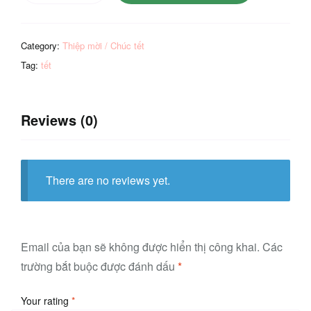
mừng
năm
Category:
Thiệp mời / Chúc tết
mới
quantity
Tag:
tết
Reviews (0)
There are no reviews yet.
Email của bạn sẽ không được hiển thị công khai.
Các
trường bắt buộc được đánh dấu
*
Your rating
*