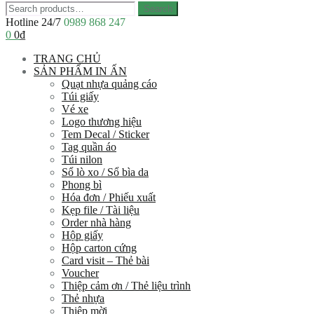
Menu
Search
Search
for:
Hotline 24/7
0989 868 247
0
0
₫
TRANG CHỦ
SẢN PHẨM IN ẤN
Quạt nhựa quảng cáo
Túi giấy
Vé xe
Logo thương hiệu
Tem Decal / Sticker
Tag quần áo
Túi nilon
Sổ lò xo / Sổ bìa da
Phong bì
Hóa đơn / Phiếu xuất
Kẹp file / Tài liệu
Order nhà hàng
Hộp giấy
Hộp carton cứng
Card visit – Thẻ bài
Voucher
Thiệp cảm ơn / Thẻ liệu trình
Thẻ nhựa
Thiệp mời