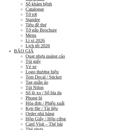
Sổ khám bệnh
Catalogue
Tờ rơi
Standee
Tiêu đề thư
Tờ gấp Brochure
Menu
Lì xì 2026
Lịch tết 2026
BÁO GIÁ
Quạt nhựa quảng cáo
Túi giấy
Vé xe
Logo thương hiệu
Tem Decal / Sticker
Tag quần áo
Túi Nilon
Sổ lò xo / Sổ bìa da
Phong bì
Hóa đơn / Phiếu xuất
Kẹp file / Tài liệu
Order nhà hàng
Hộp Giấy / Hộp cứng
Card Visit – Thẻ bài
Thẻ nhựa