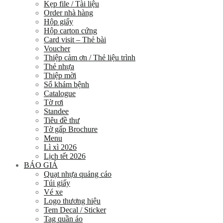
Kẹp file / Tài liệu
Order nhà hàng
Hộp giấy
Hộp carton cứng
Card visit – Thẻ bài
Voucher
Thiệp cảm ơn / Thẻ liệu trình
Thẻ nhựa
Thiệp mời
Sổ khám bệnh
Catalogue
Tờ rơi
Standee
Tiêu đề thư
Tờ gấp Brochure
Menu
Lì xì 2026
Lịch tết 2026
BÁO GIÁ
Quạt nhựa quảng cáo
Túi giấy
Vé xe
Logo thương hiệu
Tem Decal / Sticker
Tag quần áo