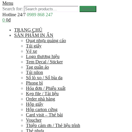
Menu
Search for:
Search
Hotline 24/7
0989 868 247
0
0
₫
TRANG CHỦ
SẢN PHẨM IN ẤN
Quạt nhựa quảng cáo
Túi giấy
Vé xe
Logo thương hiệu
Tem Decal / Sticker
Tag quần áo
Túi nilon
Sổ lò xo / Sổ bìa da
Phong bì
Hóa đơn / Phiếu xuất
Kẹp file / Tài liệu
Order nhà hàng
Hộp giấy
Hộp carton cứng
Card visit – Thẻ bài
Voucher
Thiệp cảm ơn / Thẻ liệu trình
Thẻ nhựa