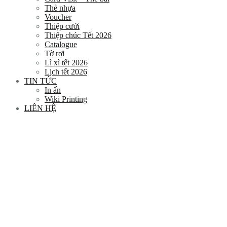
Thẻ nhựa
Voucher
Thiệp cưới
Thiệp chúc Tết 2026
Catalogue
Tờ rơi
Lì xì tết 2026
Lịch tết 2026
TIN TỨC
In ấn
Wiki Printing
LIÊN HỆ