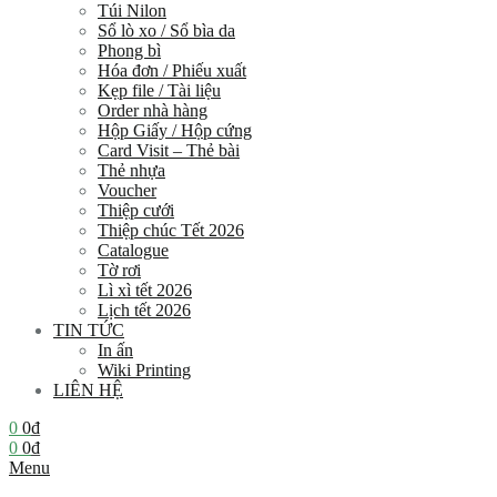
Túi Nilon
Sổ lò xo / Sổ bìa da
Phong bì
Hóa đơn / Phiếu xuất
Kẹp file / Tài liệu
Order nhà hàng
Hộp Giấy / Hộp cứng
Card Visit – Thẻ bài
Thẻ nhựa
Voucher
Thiệp cưới
Thiệp chúc Tết 2026
Catalogue
Tờ rơi
Lì xì tết 2026
Lịch tết 2026
TIN TỨC
In ấn
Wiki Printing
LIÊN HỆ
0
0
₫
0
0
₫
Menu