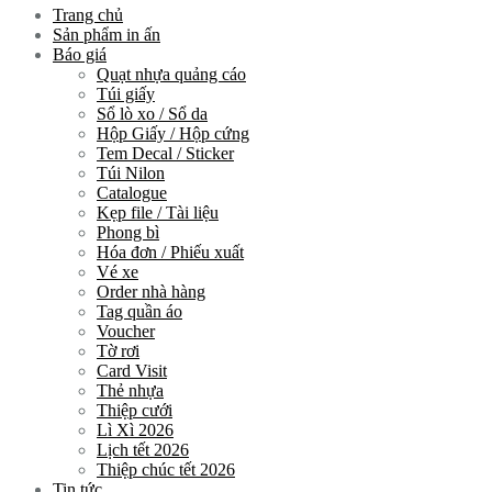
Trang chủ
Sản phẩm in ấn
Báo giá
Quạt nhựa quảng cáo
Túi giấy
Sổ lò xo / Sổ da
Hộp Giấy / Hộp cứng
Tem Decal / Sticker
Túi Nilon
Catalogue
Kẹp file / Tài liệu
Phong bì
Hóa đơn / Phiếu xuất
Vé xe
Order nhà hàng
Tag quần áo
Voucher
Tờ rơi
Card Visit
Thẻ nhựa
Thiệp cưới
Lì Xì 2026
Lịch tết 2026
Thiệp chúc tết 2026
Tin tức