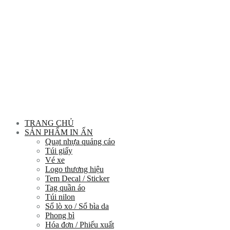
TRANG CHỦ
SẢN PHẨM IN ẤN
Quạt nhựa quảng cáo
Túi giấy
Vé xe
Logo thương hiệu
Tem Decal / Sticker
Tag quần áo
Túi nilon
Sổ lò xo / Sổ bìa da
Phong bì
Hóa đơn / Phiếu xuất