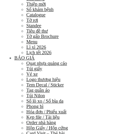
Thiệp mời
Sổ khám bệnh
Catalogue
Tờ rơi
Standee
Tiêu đề thư
Tờ gấp Brochure
Menu
Lì xì 2026
Lịch tết 2026
BÁO GIÁ
Quạt nhựa quảng cáo
Túi giấy
Vé xe
Logo thương hiệu
Tem Decal / Sticker
Tag quần áo
Túi Nilon
Sổ lò xo / Sổ bìa da
Phong bì
Hóa đơn / Phiếu xuất
Kẹp file / Tài liệu
Order nhà hàng
Hộp Giấy / Hộp cứng
Card Visit – Thẻ bài