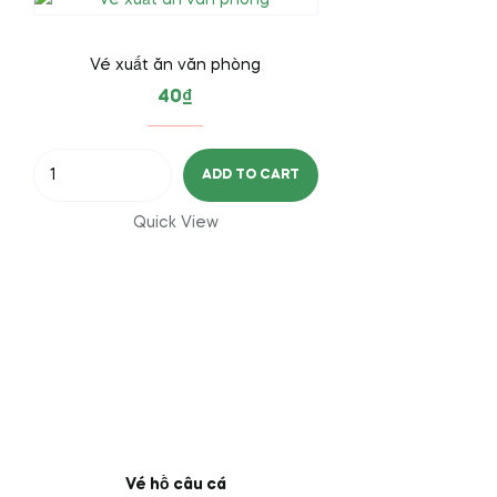
Vé xuất ăn văn phòng
40
₫
Vé
ADD TO CART
xuất
ăn
Quick View
văn
phòng
quantity
Vé hồ câu cá