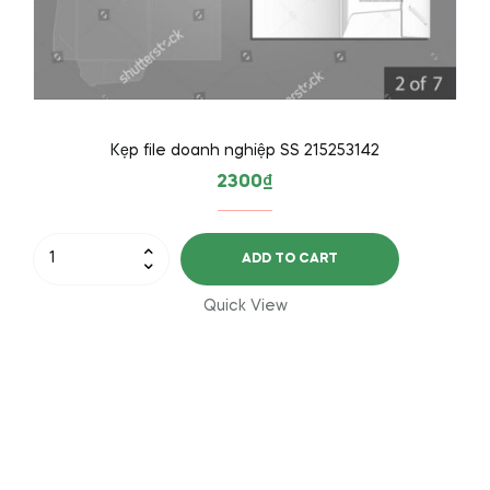
Kẹp file doanh nghiệp SS 215253142
2300
₫
Kẹp
ADD TO CART
file
doanh
Quick View
nghiệp
SS
215253142
quantity