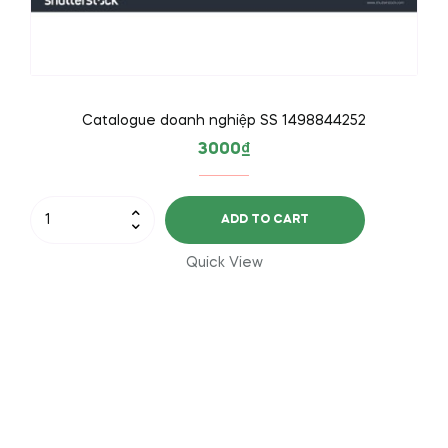
Catalogue doanh nghiệp SS 1498844252
3000
₫
Catalogue
ADD TO CART
doanh
nghiệp
Quick View
SS
1498844252
quantity