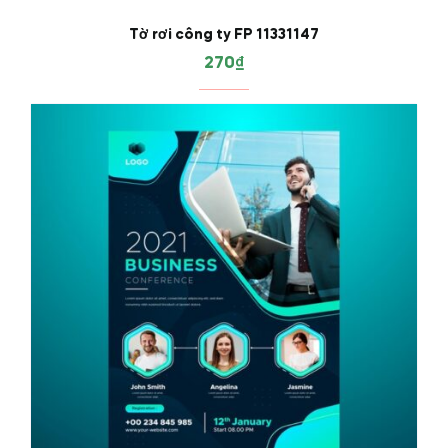
Tờ rơi công ty FP 11331147
270
₫