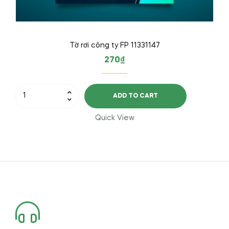
Tờ rơi công ty FP 11331147
270
₫
Tờ
ADD TO CART
rơi
công
Quick View
ty
FP
11331147
quantity