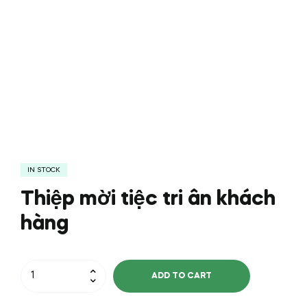
IN STOCK
Thiệp mời tiệc tri ân khách
hàng
Thiệp
ADD TO CART
mời
tiệc