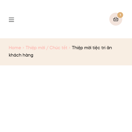
1
Menu
Home
Thiệp mời / Chúc tết
Thiệp mời tiệc tri ân
khách hàng