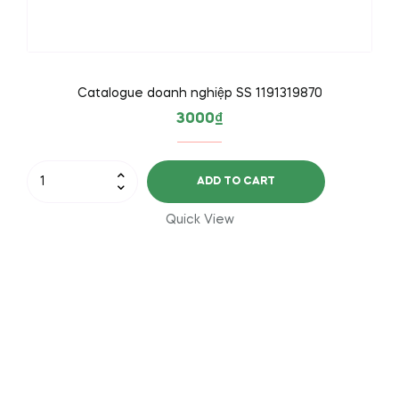
Catalogue doanh nghiệp SS 1191319870
3000
₫
Catalogue
ADD TO CART
doanh
nghiệp
Quick View
SS
1191319870
quantity