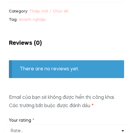
tri
Category:
Thiệp mời / Chúc tết
ân
khách
Tag:
doanh nghiệp
hàng
quantity
Reviews (0)
There are no reviews yet.
Email của bạn sẽ không được hiển thị công khai.
Các trường bắt buộc được đánh dấu
*
Your rating
*